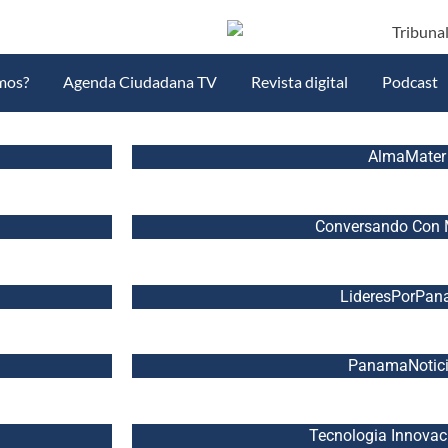
mos?
Agenda Ciudadana TV
Revista digital
Podcast
AlmaMater
Conversando Con 
LideresPorPa
PanamaNotic
Tecnologia Innovac