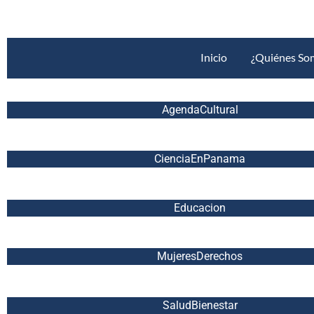
Inicio
¿Quiénes So
AgendaCultural
CienciaEnPanama
Educacion
MujeresDerechos
SaludBienestar