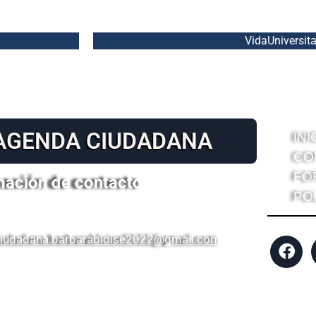
VidaUniversita
AGENDA CIUDADANA
INI
CO
FO
mación de contacto
PO
iudadana.barbarabloise2022@gmail.com