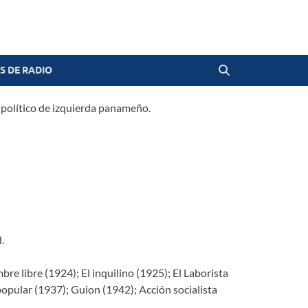
 DE RADIO
y político de izquierda panameño.
.
e libre (1924); El inquilino (1925); El Laborista
 popular (1937); Guion (1942); Acción socialista