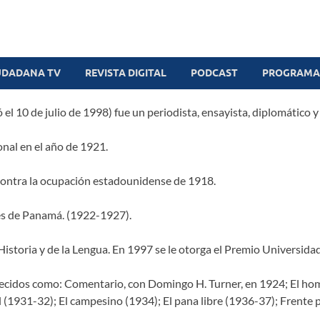
UDADANA TV
REVISTA DIGITAL
PODCAST
PROGRAMAS
 el 10 de julio de 1998) fue un periodista, ensayista, diplomático 
onal en el año de 1921.
 contra la ocupación estadounidense de 1918.
es de Panamá. (1922-1927).
toria y de la Lengua. En 1997 se le otorga el Premio Universidad
ecidos como: Comentario, con Domingo H. Turner, en 1924; El hombr
al (1931-32); El campesino (1934); El pana libre (1936-37); Frente