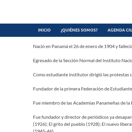
Revista digital
TV-Radio-Prensa
INICIO
¿QUIÉNES SOMOS?
AGENDA CI
Nació en Panamá el 26 de enero de 1904 y falleció
Egresado de la Sección Normal del Instituto Naci
Como estudiante institutor dirigió las protestas
Fundador de la primera Federación de Estudiant
Fue miembro de las Academias Panameñas de la His
Fue fundador y director de periódicos ya desapar
(1926); El grito del pueblo (1928); El nuevo liber
(1945-46).