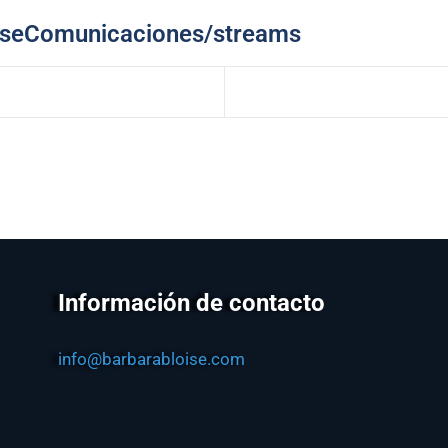
iseComunicaciones/streams
Información de contacto
info@barbarabloise.com