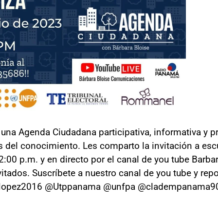
 una Agenda Ciudadana participativa, informativa y
eres del conocimiento. Les comparto la invitación a e
:00 p.m. y en directo por el canal de you tube Barb
itados. Suscríbete a nuestro canal de you tube y rep
@vlopez2016 @Utppanama @unfpa @cladempanama9