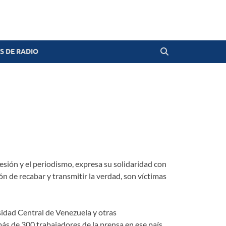
 DE RADIO
esión y el periodismo, expresa su solidaridad con
n de recabar y transmitir la verdad, son víctimas
sidad Central de Venezuela y otras
más de 300 trabajadores de la prensa en ese país,