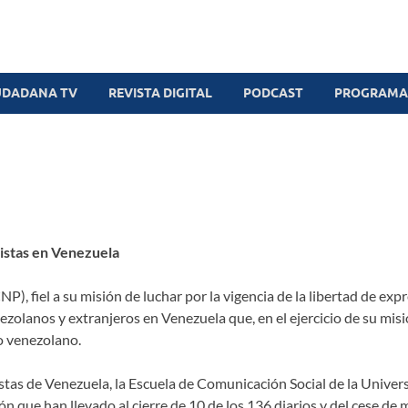
UDADANA TV
REVISTA DIGITAL
PODCAST
PROGRAMAS
istas en Venezuela
, fiel a su misión de luchar por la vigencia de la libertad de expr
zolanos y extranjeros en Venezuela que, en el ejercicio de su misió
o venezolano.
istas de Venezuela, la Escuela de Comunicación Social de la Univer
n que han llevado al cierre de 10 de los 136 diarios y del cese de 