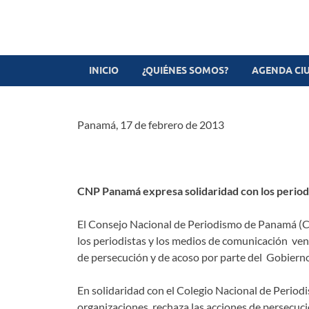
Revista digital
TV-Radio-Prensa
INICIO
¿QUIÉNES SOMOS?
AGENDA CI
Panamá, 17 de febrero de 2013
CNP Panamá expresa solidaridad con los period
El Consejo Nacional de Periodismo de Panamá (CNP)
los periodistas y los medios de comunicación vene
de persecución y de acoso por parte del Gobiern
En solidaridad con el Colegio Nacional de Period
organizaciones, rechaza las acciones de persecució