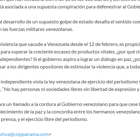
stá asociada a una supuesta conspiración para defenestrar al Gobi
al desarrollo de un supuesto golpe de estado desafía el sentido c
 las fuerzas militares venezolanas.
 violencia que sacude a Venezuela desde el 12 de febrero, es propi
 para superar la creciente escasez de productos vitales, ¿por qué 
dependientes? Si el gobierno aspira a lograr un diálogo en paz, ¿po
 a los dirigentes opositores de estimular la violencia que, a tod
 independiente viola la ley venezolana de ejercicio del periodismo 
, “No hay personas ni sociedades libres sin libertad de expresión y
 un llamado a la cordura al Gobierno venezolano para que cese la 
ablecimiento de la paz y la concordia entre los hermanos venezolano
prensa, y el ejercicio libre del periodismo.
cutiva@cnppanama.com
>