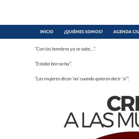
Revista digital
TV-Radio-Prensa
INICIO
¿QUIÉNES SOMOS?
AGENDA CI
“Con los hombres ya se sabe…”.
“Estaba borracha”.
“Las mujeres dicen ‘no’ cuando quieren decir ‘sí’”.