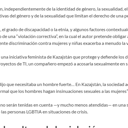
ón, independientemente de la identidad de género, la sexualidad, el n
ctivas del género y de la sexualidad que limitan el derecho de una p
, el grado de discapacidad o la etnia, y algunos factores contextua
e una “violación correctiva”, en la cual el autor pretende obligar 
cuente discriminación contra mujeres y niñas exacerba a menudo la v
una iniciativa feminista de Kazajstán que protege y defiende los
yectos de TI, un compañero empezó a acosarla sexualmente en sus 
e dijo que necesitaba un hombre fuerte… En Kazajstán, la sociedad
rmal que los hombres hagan insinuaciones sexuales a las mujeres”
ades no serán tenidas en cuenta —y mucho menos atendidas— en una s
las personas LGBTIA en situaciones de crisis.