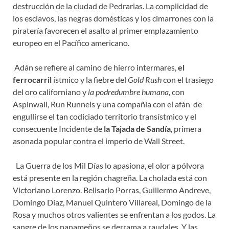
destrucción de la ciudad de Pedrarias. La complicidad de
los esclavos, las negras domésticas y los cimarrones con la
piratería favorecen el asalto al primer emplazamiento
europeo en el Pacífico americano.
Adán se refiere al camino de hierro intermares,
el
ferrocarril
ístmico y la fiebre del
Gold Rush
con el trasiego
del oro californiano y
la podredumbre humana,
con
Aspinwall, Run Runnels y una compañía con el afán de
engullirse el tan codiciado territorio transístmico y el
consecuente Incidente de
la Tajada de Sandía
, primera
asonada popular contra el imperio de Wall Street.
La Guerra de los Mil Días lo apasiona, el olor a pólvora
está presente en la región chagreña. La cholada está con
Victoriano Lorenzo. Belisario Porras, Guillermo Andreve,
Domingo Díaz, Manuel Quintero Villareal, Domingo de la
Rosa y muchos otros valientes se enfrentan a los godos. La
sangre de los panameños se derrama a raudales. Y las