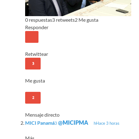
0 respuestas
3 retweets
2 Me gusta
Responder
Retwittear
3
Me gusta
2
Mensaje directo
@
MICIPMA
MICI Panamá
3 h
Hace 3 horas
Más