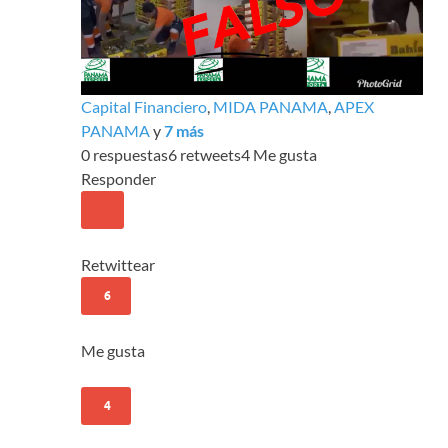
Capital Financiero
,
MIDA PANAMA
,
APEX
PANAMA
y
7 más
0 respuestas
6 retweets
4 Me gusta
Responder
Retwittear
6
Me gusta
4