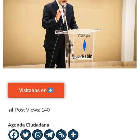
Visitanos en
Visitanos en
Post Views:
140
Agenda Ciudadana