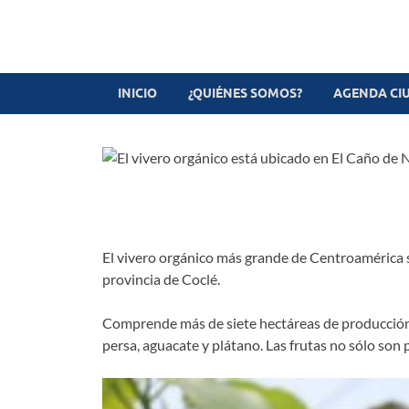
Revista digital
TV-Radio-Prensa
INICIO
¿QUIÉNES SOMOS?
AGENDA CI
El vivero orgánico más grande de Centroamérica 
provincia de Coclé.
Comprende más de siete hectáreas de producción y
persa, aguacate y plátano. Las frutas no sólo son