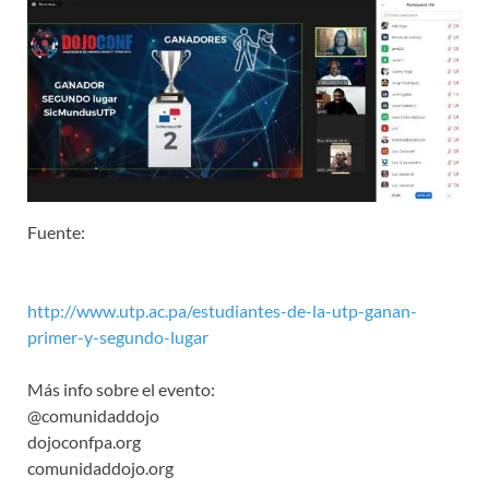
Fuente:
http://www.utp.ac.pa/estudiantes-de-la-utp-ganan-
primer-y-segundo-lugar
Más info sobre el evento:
@comunidaddojo
dojoconfpa.org
comunidaddojo.org