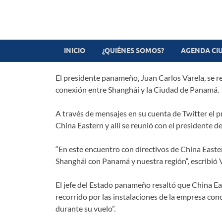
Revista digital
TV-Radio-Prensa
INICIO
¿QUIÉNES SOMOS?
AGENDA CI
El presidente panameño, Juan Carlos Varela, se re
conexión entre Shanghái y la Ciudad de Panamá.
A través de mensajes en su cuenta de Twitter el p
China Eastern y allí se reunió con el presidente de
“En este encuentro con directivos de China East
Shanghái con Panamá y nuestra región“, escribió V
El jefe del Estado panameño resaltó que China Ea
recorrido por las instalaciones de la empresa co
durante su vuelo”.