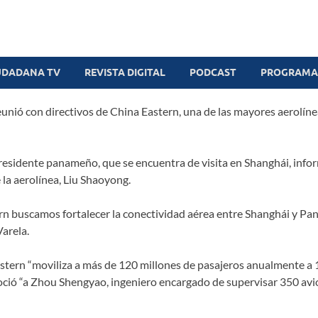
UDADANA TV
REVISTA DIGITAL
PODCAST
PROGRAMAS
unió con directivos de China Eastern, una de las mayores aerolíne
residente panameño, que se encuentra de visita en Shanghái, inform
 la aerolínea, Liu Shaoyong.
ern buscamos fortalecer la conectividad aérea entre Shanghái y P
arela.
stern “moviliza a más de 120 millones de pasajeros anualmente a 
noció “a Zhou Shengyao, ingeniero encargado de supervisar 350 av