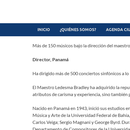
Revista digital
TV-Radio-Prensa
INICIO
¿QUIÉNES SOMOS?
AGENDA CI
Más de 150 músicos bajo la dirección del maestr
Director, Panamá
Ha dirigido más de 500 conciertos sinfónicos a lo
El Maestro Ledesma Bradley ha adquirido la reputa
atributos de carisma y experiencia, sino también 
Nacido en Panamá en 1943, inició sus estudios en 
Música y Arte de la Universidad Federal de Bahía
Carlos Veiga; Sergio Magnani y George Byrd. Dur
Departamento de Compositores de la Universidad