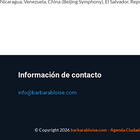
 Nicaragua, Venezuela, China (Beijing Symphony), El Salvador, Re
Información de contacto
info@barbarabloise.com
© Copyright
2026
barbarabloise.com - Agenda Ciudada