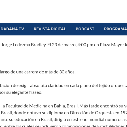
UDADANA TV
REVISTA DIGITAL
PODCAST
PROGRAMAS
o Jorge Ledezma Bradley. El 23 de marzo, 4:00 pm en Plaza Mayor
J
 largo de una carrera de más de 30 años.
ción de exigir absoluta claridad en cada plano del tejido orquestal
por su elegante fraseo.
la Facultad de Medicina en Bahia, Brasil. Más tarde encontró su v
, Brasil, donde obtuvo su diploma en Dirección de Orquesta en 197
ante su educación en Brasil, dirigió en estreno mundial numerosa
, entre los cuales se incluyeron composiciones de Ernst Widmer