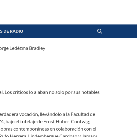
 DE RADIO
orge Ledézma Bradley
. Los críticos lo alaban no solo por sus notables
erdadera vocación, llevándolo a la Facultad de
4, bajo el tutelaje de Ernst Huber-Contwig;
s obras contemporáneas en colaboración con el
, Rufo Herrera, Lindembergue Cardoso y Jamary