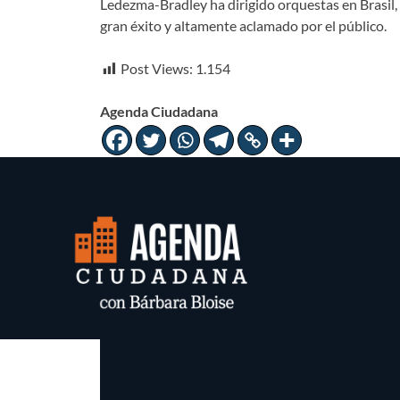
Ledezma-Bradley ha dirigido orquestas en Brasil,
gran éxito y altamente aclamado por el público.
Post Views:
1.154
Agenda Ciudadana