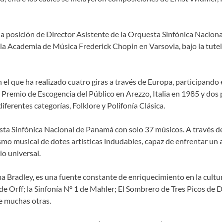
a posición de Director Asistente de la Orquesta Sinfónica Nacion
 la Academia de Música Frederick Chopin en Varsovia, bajo la tute
el que ha realizado cuatro giras a través de Europa, participando 
 Premio de Escogencia del Público en Arezzo, Italia en 1985 y dos
erentes categorías, Folklore y Polifonía Clásica.
sta Sinfónica Nacional de Panamá con solo 37 músicos. A través d
mo musical de dotes artísticas indudables, capaz de enfrentar un am
o universal.
sma Bradley, es una fuente constante de enriquecimiento en la cul
Orff; la Sinfonía N° 1 de Mahler; El Sombrero de Tres Picos de De
e muchas otras.