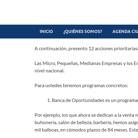
Revista digital
TV-Radio-Prensa
INICIO
¿QUIÉNES SOMOS?
AGENDA CI
A continuación, presento 12 acciones prioritarias
Las Micro, Pequeñas, Medianas Empresas y los Em
nivel nacional.
Para ustedes tenemos programas concretos:
Banca de Oportunidades es un programa 
Por ejemplo, los que ahora se dedican a la venta 
buhonería, salón de belleza, barbería, hemos asig
mil balboas, en cómodos plazos de 84 meses. Este 