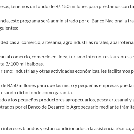
sas, tenemos un fondo de B/. 150 millones para préstamos con tas
rencia, este programa será administrado por el Banco Nacional a tr
guientes:
edicas al comercio, artesanía, agroindustrias rurales, abarrotería
n al comercio, comercio en línea, turismo interno, restaurantes, e
a B/.100 mil balboas.
ismo; industrias y otras actividades económicas, les facilitamos p
e B/.50 millones para que las micro y pequeñas empresas puedan
te usando dicho fondo como garantía.
o a los pequeños productores agropecuarios, pesca artesanal y ag
trados por el Banco de Desarrollo Agropecuario mediante trámites 
 intereses blandos y están condicionados a la asistencia técnica