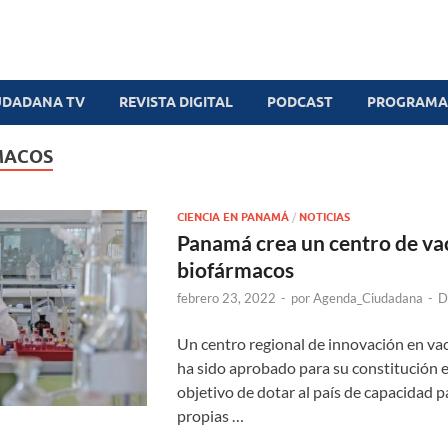
UDADANA TV
REVISTA DIGITAL
PODCAST
PROGRAMAS
MACOS
CIENCIA EN PANAMÁ
/
NOTICIAS
Panamá crea un centro de va
biofármacos
febrero 23, 2022
-
por
Agenda_Ciudadana
-
D
Un centro regional de innovación en va
ha sido aprobado para su constitución 
objetivo de dotar al país de capacidad p
propias …