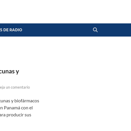
 DE RADIO
cunas y
eja un comentario
cunas y biofármacos
en Panamá con el
ara producir sus