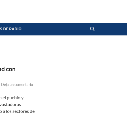
 DE RADIO
ad con
-
Deja un comentario
 el pueblo y
evastadoras
 a los sectores de