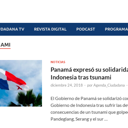
UDADANA TV
REVISTA DIGITAL
PODCAST
PROGRAMAS
NAMI
NOTICIAS
Panamá expresó su solidarid
Indonesia tras tsunami
diciembre 24, 2018
-
por
Agenda_Ciudadana
El Gobierno de Panamá se solidarizó con
Gobierno de Indonesia tras sufrir las d
consecuencias de un tsunami que golpeó
Pandeglang, Serang y el sur …