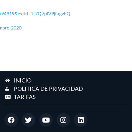
3594919&extid=1t7Q7piV9jfugvFQ
embre-2020
INICIO
POLITICA DE PRIVACIDAD
TARIFAS