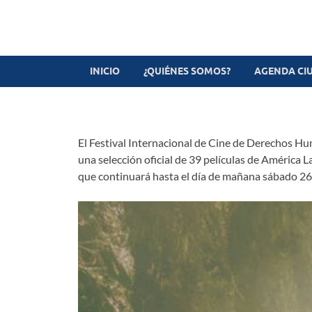
Revista digital
TV-Radio-Prensa
INICIO
¿QUIÉNES SOMOS?
AGENDA CI
El Festival Internacional de Cine de Derechos Hu
una selección oficial de 39 películas de América 
que continuará hasta el día de mañana sábado 26