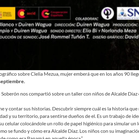
ográfico sobre Clelia Mezua, mujer emberá que en los años 90 lleg
septiembre.
ra Soberón nos compartió sobre un taller con niños de Alcalde Díaz
cine y contar sus historias. Descubrir siempre cuál es la historia 
dad y su territorio, para sentirse dueños de el. Es un trabajo de id
su celular colocándole un rollo de papel higiénico para simular un 
o se fundo y cómo era Alcalde Díaz. Los niños con su imaginación 
a de como era Panamá en aquella época.”