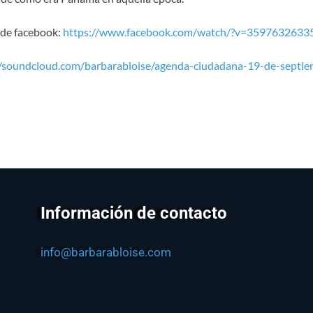
l de facebook:
https://www.facebook.com/watch/?v=359763263
//soundcloud.com/barbarabloise/agenda-ciudadana-19-de-septi
Información de contacto
info@barbarabloise.com