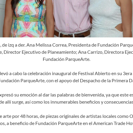
o, de izq a der. Ana Melissa Correa, Presidenta de Fundación Parqu
e, Director Ejecutivo de Planeamiento; Ana Carrizo, Directora Ejec
Fundación ParqueArte.
evó a cabo la celebración inaugural de Festival Abierto en su 3era e
 Fundación ParqueArte, con el apoyo del Despacho de la Primera D
resó su emoción al dar las palabras de bienvenida, ya que este es
de allí surge, así como los innumerables beneficios y consecuencia
arte por 48 horas, de piezas originales de artistas locales como Ol
dos, a beneficio de Fundación ParqueArte en el American Trade Hot