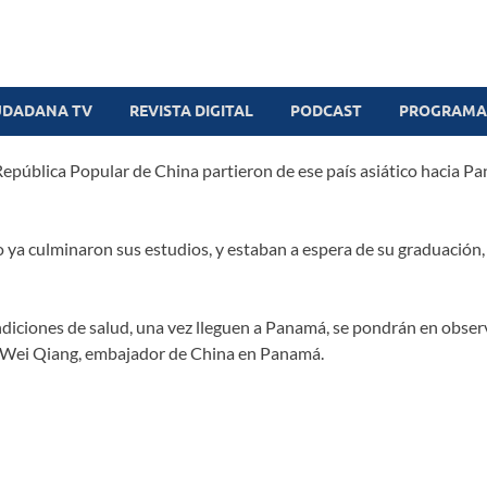
UDADANA TV
REVISTA DIGITAL
PODCAST
PROGRAMAS
República Popular de China partieron de ese país asiático hacia 
 ya culminaron sus estudios, y estaban a espera de su graduación, s
diciones de salud, una vez lleguen a Panamá, se pondrán en obser
ó Wei Qiang, embajador de China en Panamá.