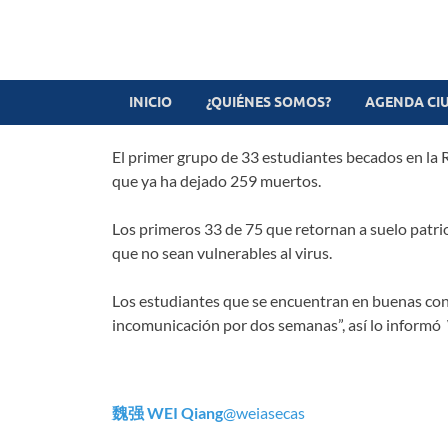
Revista digital
TV-Radio-Prensa
INICIO
¿QUIÉNES SOMOS?
AGENDA CI
El primer grupo de 33 estudiantes becados en la 
que ya ha dejado 259 muertos.
Los primeros 33 de 75 que retornan a suelo patrio
que no sean vulnerables al virus.
Los estudiantes que se encuentran en buenas con
incomunicación por dos semanas”, así lo inform
魏强 WEI Qiang
@weiasecas