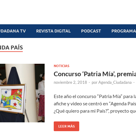
UDADANA TV
REVISTA DIGITAL
PODCAST
PROGRAMAS
DA PAÍS
NOTICIAS
Concurso ‘Patria Mía’, premia
noviembre 2, 2018
-
por
Agenda_Ciudadana
-
Este año el concurso “Patria Mía” para l
afiche y video se centró en “Agenda País
¿Qué quiero para mi País?”, proyecto qu
LEER MÁS