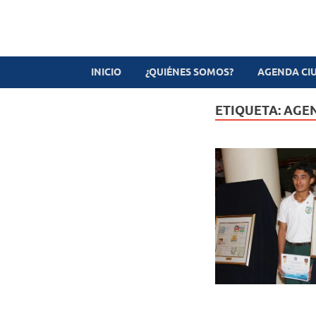
Revista digital
TV-Radio-Prensa
INICIO
¿QUIÉNES SOMOS?
AGENDA CI
ETIQUETA:
AGEN