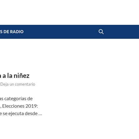
 DE RADIO
 a la niñez
Deja un comentario
as categorías de
, Elecciones 2019:
e se ejecuta desde …