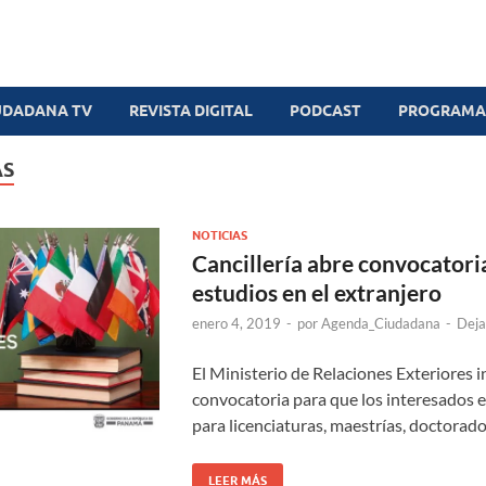
UDADANA TV
REVISTA DIGITAL
PODCAST
PROGRAMAS
AS
NOTICIAS
Cancillería abre convocatori
estudios en el extranjero
enero 4, 2019
-
por
Agenda_Ciudadana
-
Deja
El Ministerio de Relaciones Exteriores i
convocatoria para que los interesados e
para licenciaturas, maestrías, doctorado
LEER MÁS