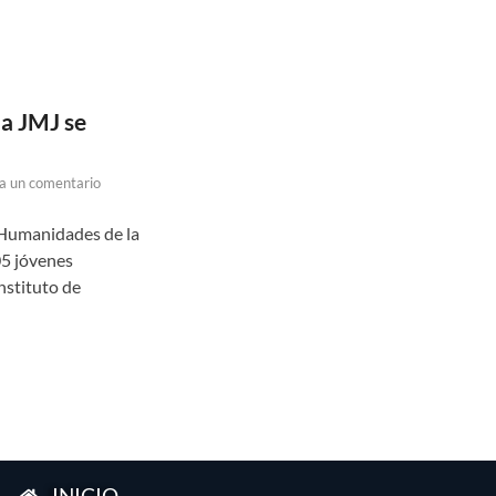
la JMJ se
a un comentario
 Humanidades de la
05 jóvenes
nstituto de
INICIO