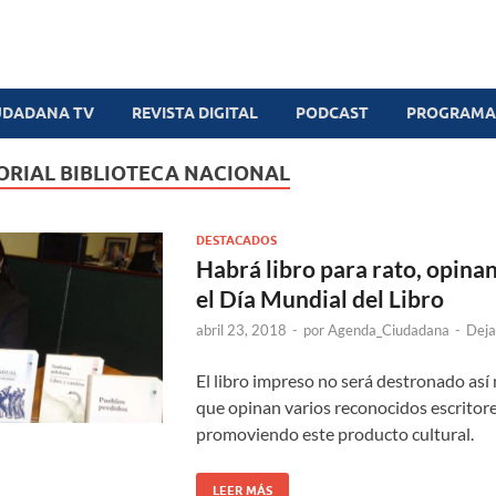
UDADANA TV
REVISTA DIGITAL
PODCAST
PROGRAMAS
ORIAL BIBLIOTECA NACIONAL
DESTACADOS
Habrá libro para rato, opinan
el Día Mundial del Libro
abril 23, 2018
-
por
Agenda_Ciudadana
-
Deja
El libro impreso no será destronado así 
que opinan varios reconocidos escritore
promoviendo este producto cultural.
LEER MÁS