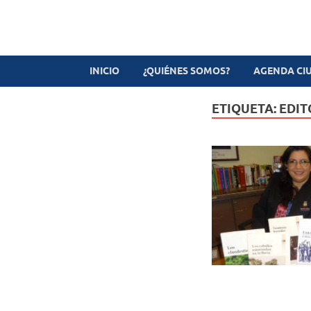
Revista digital
TV-Radio-Prensa
INICIO
¿QUIÉNES SOMOS?
AGENDA CI
ETIQUETA:
EDIT