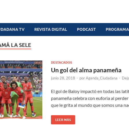
UDADANA TV
REVISTA DIGITAL
PODCAST
PROGRAMAS
MÁ LA SELE
DESTACADOS
Un gol del alma panameña
junio 28, 2018
-
por
Agenda_Ciudadana
-
Deja
El gol de Baloy impactó en todas las lati
panameña celebra con euforia al perder 
que le grita al mundo que somos una na
LEER MÁS