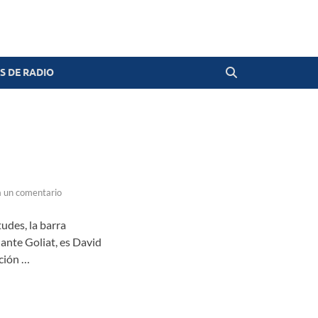
 DE RADIO
 un comentario
tudes, la barra
ante Goliat, es David
ción …