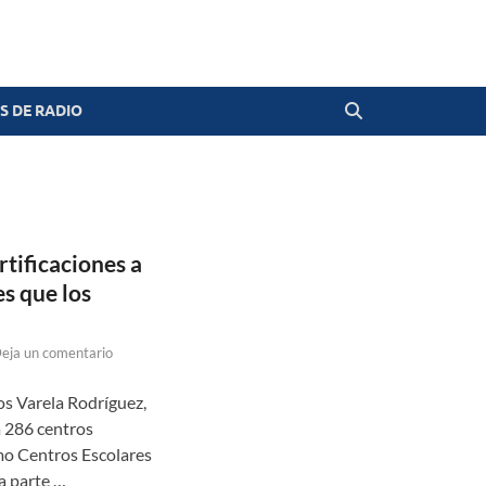
 DE RADIO
tificaciones a
es que los
eja un comentario
os Varela Rodríguez,
a 286 centros
omo Centros Escolares
a parte …