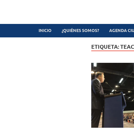
Revista digital
TV-Radio-Prensa
INICIO
¿QUIÉNES SOMOS?
AGENDA CI
ETIQUETA:
TEAC