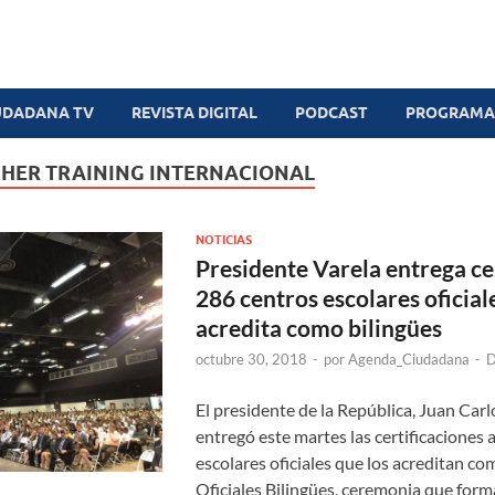
UDADANA TV
REVISTA DIGITAL
PODCAST
PROGRAMAS
HER TRAINING INTERNACIONAL
NOTICIAS
Presidente Varela entrega cer
286 centros escolares oficial
acredita como bilingües
octubre 30, 2018
-
por
Agenda_Ciudadana
-
D
El presidente de la República, Juan Carl
entregó este martes las certificaciones 
escolares oficiales que los acreditan c
Oficiales Bilingües, ceremonia que form