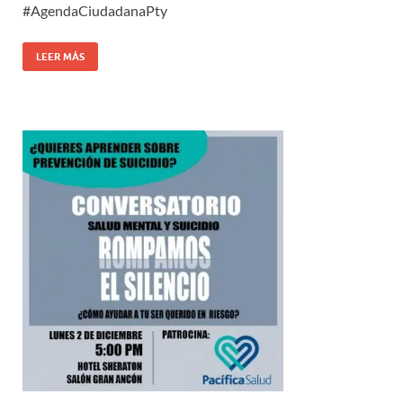
#AgendaCiudadanaPty
LEER MÁS