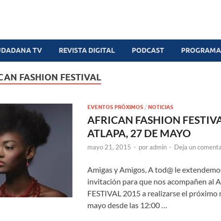
UDADANA TV
REVISTA DIGITAL
PODCAST
PROGRAMAS
CAN FASHION FESTIVAL
EVENTOS PRÓXIMOS
/
NOTICIAS
AFRICAN FASHION FESTIVA
ATLAPA, 27 DE MAYO
mayo 21, 2015
-
por
admin
-
Deja un comenta
Amigas y Amigos, A tod@ le extendemos
invitación para que nos acompañen a
FESTIVAL 2015 a realizarse el próximo 
mayo desde las 12:00 …