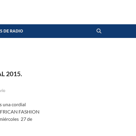
 DE RADIO
L 2015.
rio
 una cordial
l AFRICAN FASHION
miércoles 27 de