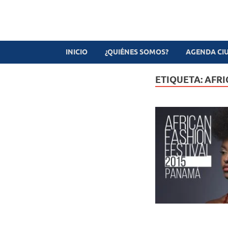
Revista digital
TV-Radio-Prensa
INICIO
¿QUIÉNES SOMOS?
AGENDA CI
ETIQUETA:
AFRI