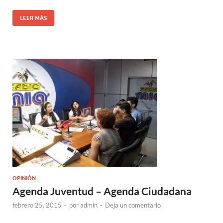
LEER MÁS
OPINIÓN
Agenda Juventud – Agenda Ciudadana
febrero 25, 2015
-
por
admin
-
Deja un comentario