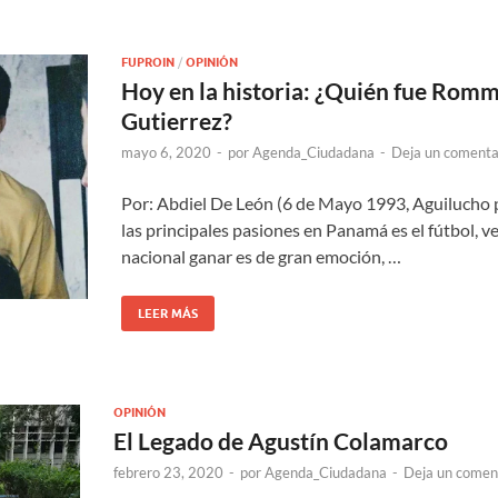
FUPROIN
/
OPINIÓN
Hoy en la historia: ¿Quién fue Rom
Gutierrez?
mayo 6, 2020
-
por
Agenda_Ciudadana
-
Deja un comenta
Por: Abdiel De León (6 de Mayo 1993, Aguilucho 
las principales pasiones en Panamá es el fútbol, ve
nacional ganar es de gran emoción, …
LEER MÁS
OPINIÓN
El Legado de Agustín Colamarco
febrero 23, 2020
-
por
Agenda_Ciudadana
-
Deja un comen