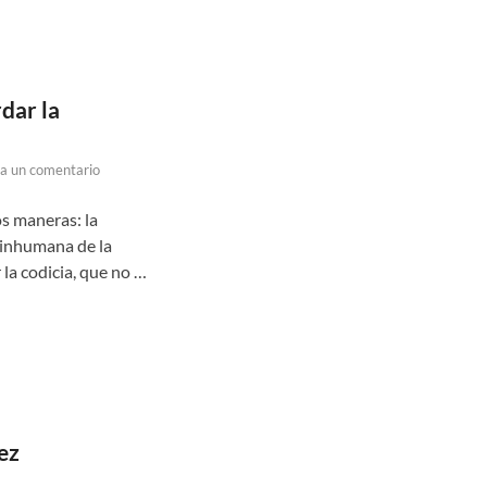
dar la
a un comentario
s maneras: la
e inhumana de la
la codicia, que no …
ez