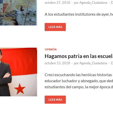
octubre 27, 2018
-
por
Agenda_Ciudadana
-
D
A los estudiantes institutores de ayer, 
LEER MÁS
OPINIÓN
Hagamos patria en las escuel
octubre 13, 2018
-
por
Agenda_Ciudadana
-
D
Crecí escuchando las heróicas historias
educador luchador y abnegado, que dedi
estudiantes del campo, la mejor época d
LEER MÁS