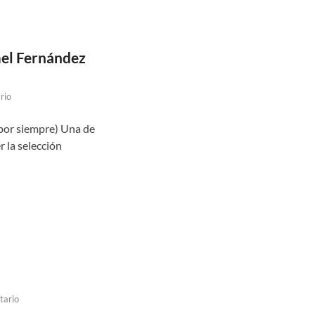
mel Fernández
rio
por siempre) Una de
r la selección
tario