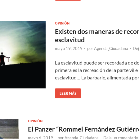
OPINIÓN
Existen dos maneras de recor
esclavitud
mayo 19, 2019
-
por
Agenda_Ciudadana
-
Dej
La esclavitud puede ser recordada de do
primera es la recreación de la parte vil 
esclavitud… La barbarie, alimentada por 
LEER MÁS
OPINIÓN
El Panzer “Rommel Fernández Gutiérr
mayo 6, 2019
-
por
Agenda_Ciudadana
-
Deja un comentario