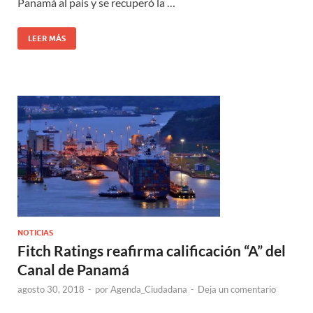
Panamá al país y se recuperó la …
LEER MÁS
NOTICIAS
Fitch Ratings reafirma calificación “A” del
Canal de Panamá
agosto 30, 2018
-
por
Agenda_Ciudadana
-
Deja un comentario