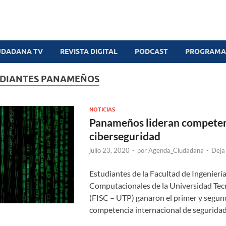
UDADANA TV
REVISTA DIGITAL
PODCAST
PROGRAMAS
DIANTES PANAMEÑOS
NOTICIAS
Panameños lideran competen
ciberseguridad
julio 23, 2020
-
por
Agenda_Ciudadana
-
Deja
Estudiantes de la Facultad de Ingenierí
Computacionales de la Universidad Te
(FISC – UTP) ganaron el primer y segund
competencia internacional de segurida