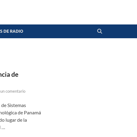
 DE RADIO
cia de
 un comentario
a de Sistemas
cnológica de Panamá
o lugar de la
d …