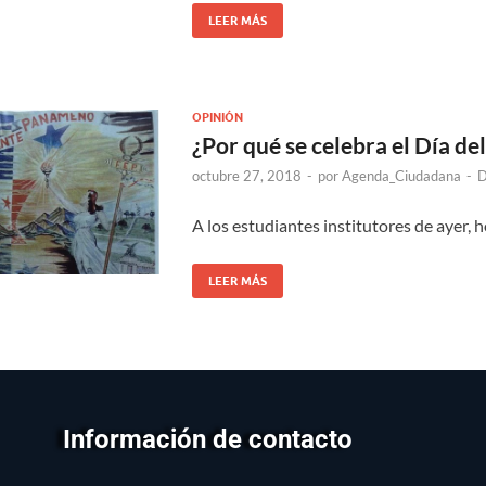
LEER MÁS
OPINIÓN
¿Por qué se celebra el Día de
octubre 27, 2018
-
por
Agenda_Ciudadana
-
D
A los estudiantes institutores de ayer, 
LEER MÁS
Información de contacto