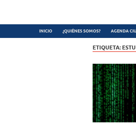
Revista digital
TV-Radio-Prensa
INICIO
¿QUIÉNES SOMOS?
AGENDA CI
ETIQUETA:
ESTU