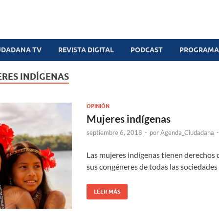
UDADANA TV
REVISTA DIGITAL
PODCAST
PROGRAMAS
RES INDÍGENAS
OPINIÓN
Mujeres indígenas
septiembre 6, 2018
-
por
Agenda_Ciudadana
Las mujeres indígenas tienen derechos
sus congéneres de todas las sociedades 
LEER MÁS