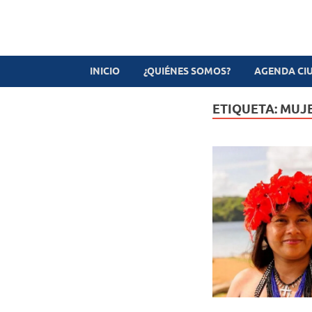
Revista digital
TV-Radio-Prensa
INICIO
¿QUIÉNES SOMOS?
AGENDA CI
ETIQUETA:
MUJE