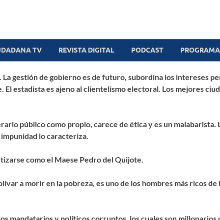
UDADANA TV
REVISTA DIGITAL
PODCAST
PROGRAMAS
al. La gestión de gobierno es de futuro, subordina los intereses p
. El estadista es ajeno al clientelismo electoral. Los mejores ci
erario público como propio, carece de ética y es un malabarista. 
a impunidad lo caracteriza.
metizarse como el Maese Pedro del Quijote.
lívar a morir en la pobreza, es uno de los hombres más ricos de l
s mandatarios y políticos corruptos, los cuales son millonarios c