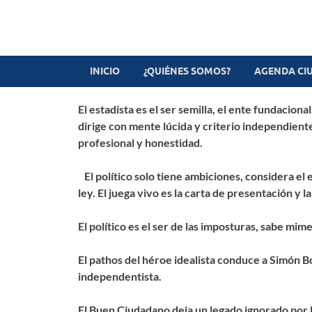
Revista digital
TV-Radio-Prensa
INICIO
¿QUIÉNES SOMOS?
AGENDA CI
El estadista es el ser semilla, el ente fundacion
dirige con mente lúcida y criterio independiente
profesional y honestidad.
El político solo tiene ambiciones, considera el 
ley. El juega vivo es la carta de presentación y l
El político es el ser de las imposturas, sabe mi
El pathos del héroe idealista conduce a Simón Bo
independentista.
El Buen Ciudadano deja un legado ignorado por lo