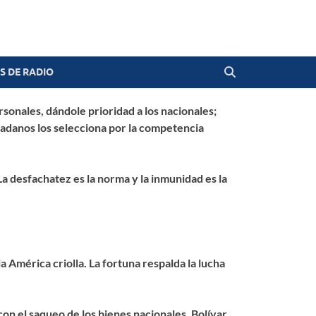
 DE RADIO
ersonales, dándole prioridad a los nacionales;
udadanos los selecciona por la competencia
La desfachatez es la norma y la inmunidad es la
a América criolla. La fortuna respalda la lucha
on el saqueo de los bienes nacionales. Bolívar,