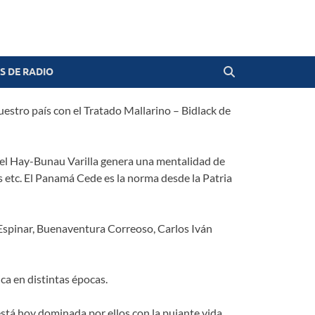
 DE RADIO
uestro país con el Tratado Mallarino – Bidlack de
n el Hay-Bunau Varilla genera una mentalidad de
les etc. El Panamá Cede es la norma desde la Patria
Espinar, Buenaventura Correoso, Carlos Iván
ca en distintas épocas.
 está hoy dominada por ellos con la pujante vida