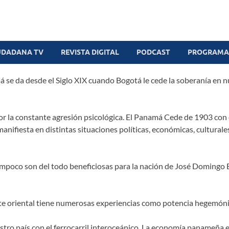
UDADANA TV
REVISTA DIGITAL
PODCAST
PROGRAMAS
á se da desde el Siglo XIX cuando Bogotá le cede la soberanía en n
 por la constante agresión psicológica. El Panamá Cede de 1903 co
e manifiesta en distintas situaciones políticas, económicas, cultura
mpoco son del todo beneficiosas para la nación de José Domingo 
ante oriental tiene numerosas experiencias como potencia hegemóni
uestro país con el ferrocarril interoceánico. La economía panameña