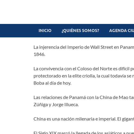
Revista digital
TV-Radio-Prensa
INICIO
¿QUIÉNES SOMOS?
AGENDA CI
La injerencia del Imperio de Wall Street en Panam
1846.
La convivencia con el Coloso del Norte es difícil
protectorado en la elite criolla, la cual todavía s
Boba al día de hoy.
Las relaciones de Panamá con la China de Mao ta
Zúñiga y Jorge Illueca.
China es una nación milenaria e imperial. El gig
El Siglo XIX marcó la llegada de los asiáticos a n