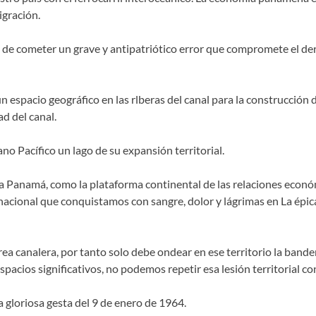
igración.
o de cometer un grave y antipatriótico error que compromete el de
n espacio geográfico en las rlberas del canal para la construcción 
ad del canal.
no Pacífico un lago de su expansión territorial.
 a Panamá, como la plataforma continental de las relaciones econó
nacional que conquistamos con sangre, dolor y lágrimas en La épica
área canalera, por tanto solo debe ondear en ese territorio la ban
spacios significativos, no podemos repetir esa lesión territorial co
 gloriosa gesta del 9 de enero de 1964.